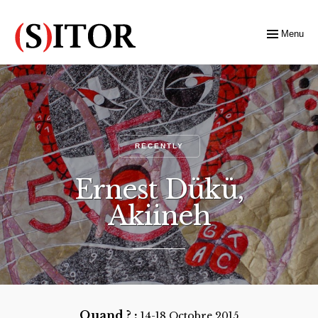
Menu
RECENTLY
Ernest Dükü,
Akiineh
Quand ? :
14-18 Octobre 2015