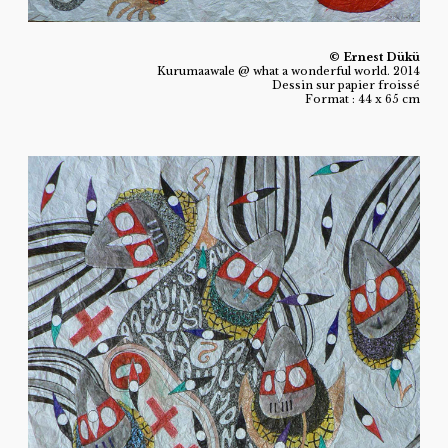
© Ernest Dükü
Kurumaawale @ what a wonderful world. 2014
Dessin sur papier froissé
Format : 44 x 65 cm