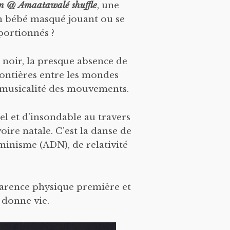
 @ Amaatawalé shuffle
, une
un bébé masqué jouant ou se
portionnés ?
 noir, la presque absence de
rontières entre les mondes
 la musicalité des mouvements.
l et d’insondable au travers
ire natale. C’est la danse de
rminisme (ADN), de relativité
parence physique première et
 donne vie.