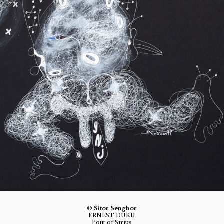
© Sitor Senghor
ERNEST DÜKÜ
Pout of Sirius