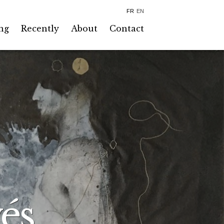
FR
EN
ng
Recently
About
Contact
és