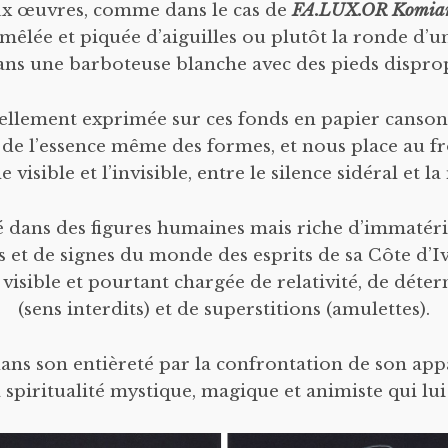
ux œuvres, comme dans le cas de
FA.LUX.OR Komian
mêlée et piquée d’aiguilles ou plutôt la ronde d’
ans une barboteuse blanche avec des pieds dispro
éellement exprimée sur ces fonds en papier canson
 de l’essence même des formes, et nous place au f
le visible et l’invisible, entre le silence sidéral et
é dans des figures humaines mais riche d’immatérie
et de signes du monde des esprits de sa Côte d’Ivo
n visible et pourtant chargée de relativité, de déte
(sens interdits) et de superstitions (amulettes).
 dans son entièreté par la confrontation de son ap
a spiritualité mystique, magique et animiste qui lui