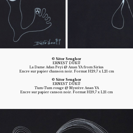
© Sitor Senghor
ERNEST DÜKÜ
La Dame Adan Peyi @ Anan YA from Sirius
Encre sur papier chanson noir. Format H29,7 x L21 cm
© Sitor Senghor
ERNEST DÜKÜ
Tum-Tum rouge @ Mystère Anan YA
Encre sur papier canson noir. Format H29,7 x L21 cm